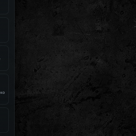
е
ько