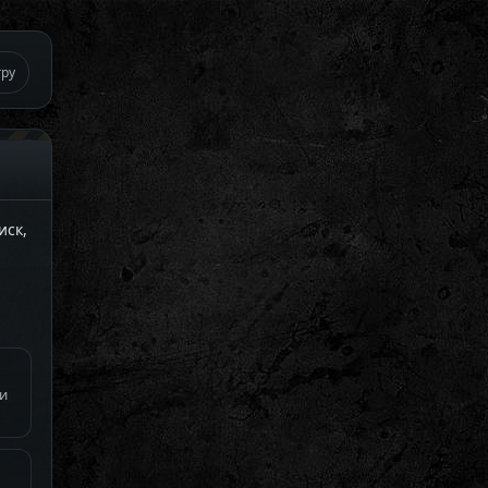
гру
иск,
ти