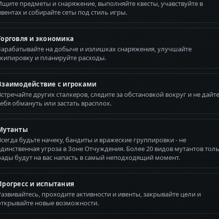
Ищите предметы и снаряжение, выполняйте квесты, учавствуйте в
ивентах и собирайте сеты под стиль игры.
Торговля и экономика
Зарабатывайте на добыче и излишках снаряжения, улучшайте
экипировку и планируйте расходы.
Взаимодействие с игроками
Встречайте других сталкеров, следите за обстановкой вокруг и не дайт
себя обмануть или застать врасплох.
Мутанты
Всегда будьте начеку, бандиты и вражеские группировки - не
единственная угроза в Зоне Отчуждения. Более 20 видов мутантов тол
рады будут на вас напасть в самый неподходящий момент.
Прогресс и испытания
Развивайтесь, проходите активности и ивенты, закрывайте цели и
открывайте новые возможности.