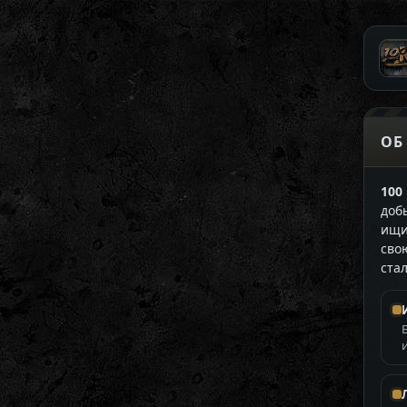
ОБ
100
доб
ищи
сво
ста