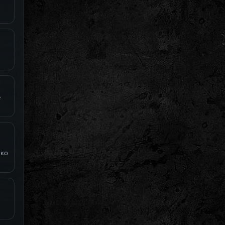
е
ько