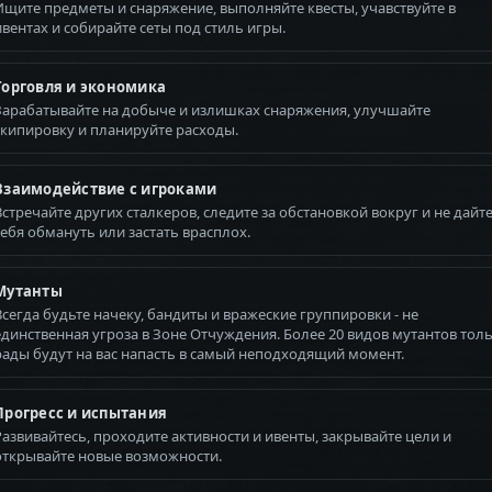
Ищите предметы и снаряжение, выполняйте квесты, учавствуйте в
ивентах и собирайте сеты под стиль игры.
Торговля и экономика
Зарабатывайте на добыче и излишках снаряжения, улучшайте
экипировку и планируйте расходы.
Взаимодействие с игроками
Встречайте других сталкеров, следите за обстановкой вокруг и не дайт
себя обмануть или застать врасплох.
Мутанты
Всегда будьте начеку, бандиты и вражеские группировки - не
единственная угроза в Зоне Отчуждения. Более 20 видов мутантов тол
рады будут на вас напасть в самый неподходящий момент.
Прогресс и испытания
Развивайтесь, проходите активности и ивенты, закрывайте цели и
открывайте новые возможности.