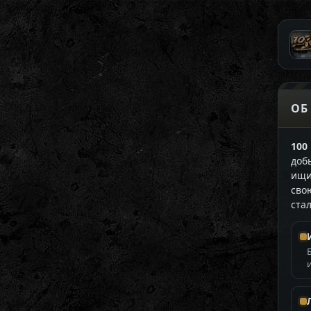
ОБ
100
доб
ищи
сво
ста