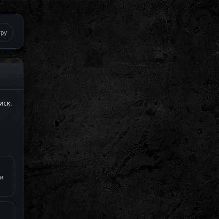
гру
иск,
ти